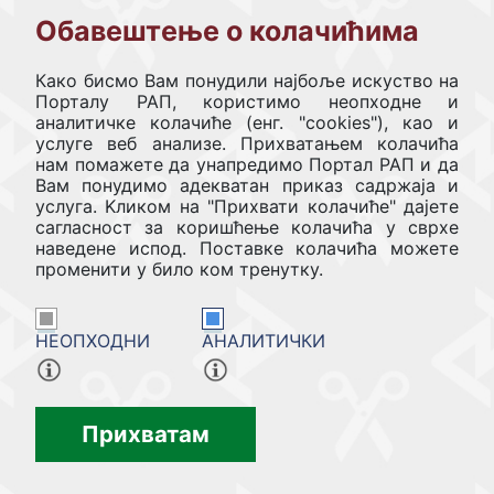
Обавештење о колачићима
Детаљи поступка у регистру се могу прегледати
ОВДЕ.
Како бисмо Вам понудили најбоље искуство на
Порталу РАП, користимо неопходне и
аналитичке колачиће (енг. "cookies"), као и
услуге веб анализе. Прихватањем колачића
нам помажете да унапредимо Портал РАП и да
Вам понудимо адекватан приказ садржаја и
услуга. Kликом на "Прихвати колачиће" дајете
сагласност за коришћење колачића у сврхе
наведене испод. Поставке колачића можете
keyboard_arrow_up
keyboard_arrow_up
Врати се на врх странице
променити у било ком тренутку.
НЕОПХОДНИ
АНАЛИТИЧКИ
Предлог за поједностављење поступака или измену
неефикасних прописа можете поднети овде.
Прихватам
ПОПУНИ УПИТНИК