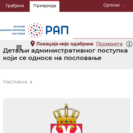
Српски
keyboard_arrow_down
Грађани
Привреда
location_on
Локација није одабрана
Промените
reorder
Детаљи административног поступка
који се односе на пословање
Насловна
keyboard_arrow_right